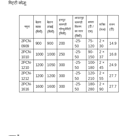
नोट) 2PGM (मैकेनिकल स्प्रिंग्स होल्ड प्रेशर) 2PGQ (हाइड्रोलिक स्ट्रक्चर)
मिट्टी कोल्हू:
आउटपुट
इनपुट
बेलन
बेलन
क्षमता
सामग्री
सामग्री
शक्ति
वजन
(टी /
नमूना
व्यास
लंबाई
विवरण
ग्रैन्युलैरिटी
(kw)
(टी)
का स्तर
एच)
(मिमी)
(मिमी)
(मिमी)
(मिमी)
2PCN-
-25-
75-
2 ×
900
900
200
14.9
0909
50
120
30
2PCN-
-25-
90-
2 ×
1000
1000
250
16.8
1010
50
150
37
2PCN-
-25-
100-
2 ×
1200
1050
300
24.9
1210
50
180
45
2PCN-
-25-
120-
2 ×
1200
1200
300
27.7
1212
50
210
55
2PCN-
-25-
180-
2 ×
1600
1600
300
27.7
1616
50
280
90