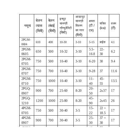
आउटपुट
इनपुट
बेलन
बेलन
क्षमता
सामग्री
सामग्री
शक्ति
वजन
नमूना
व्यास
लंबाई
(टी /
विवरण
ग्रैन्युलैरिटी
(kw)
(टी)
का स्तर
एच)
(मिमी)
(मिमी)
(मिमी)
(मिमी)
2PGM-
610
400
10-30
3-10
5-15
बाईस
4.1
0604
2PGM-
5.5-
22-
650
500
10-32
3-10
6.2
0605
16.8
30
2PGM-
750
500
10-40
3-10
6-20
30
9.4
0705
2PGM-
750
700
10-40
3-10
9-28
37
11.6
0707
2PGM-
11-
45-
750
1000
10-40
3-10
13.5
0710
40
55
2PGQ-
20-
900
700
25-60
8-20
2x37
17
0907
50
2PGQ-
45-
1200
1000
25-80
8-20
2x45
26
1210
90
4PGM-
15-
22 +
750
500
30-40
3-5
17
0705
22
18.5
4PGM-
25-
37 +
900
700
30-40
3-5
17
0907
30
30
4PGM-
40-
55 +
1200
1000
40
3-5
58.6
1210
50
75