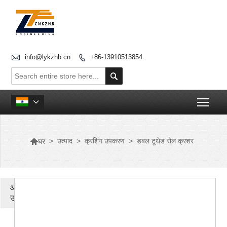

info@lykzhb.cn
+86-13910513854


Togg


>
उत्पाद
>
क्रशिंग उपकरण
>
डबल टूथेड रोल क्रशर
घर
और
उत्पाद