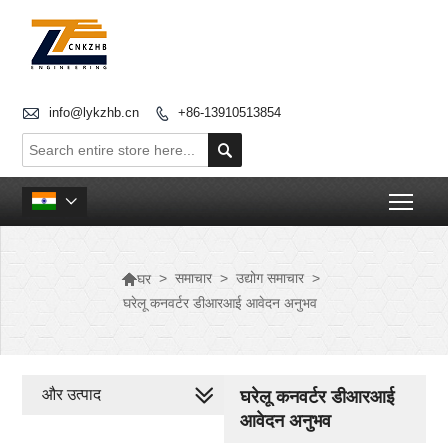

info@lykzhb.cn
+86-13910513854


Togg


>
समाचार
>
उद्योग समाचार
>
घर
घरेलू कनवर्टर डीआरआई आवेदन अनुभव
और उत्पाद
घरेलू कनवर्टर डीआरआई
आवेदन अनुभव